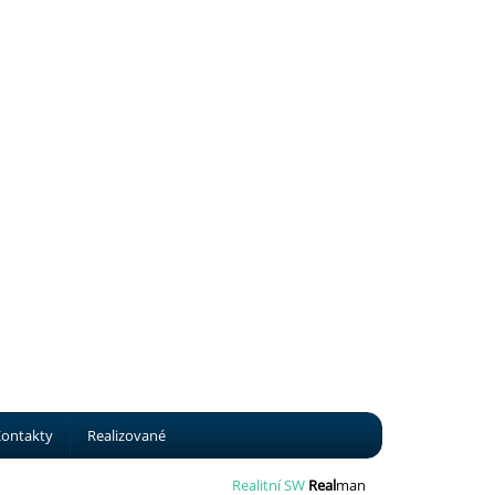
ontakty
Realizované
Realitní SW
Real
man