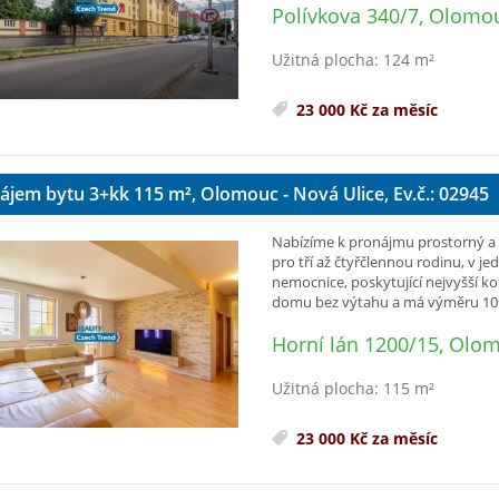
Polívkova 340/7, Olomou
Užitná plocha: 124 m²
23 000 Kč za měsíc
ájem bytu 3+kk 115
m²
, Olomouc - Nová Ulice, Ev.č.: 02945
Nabízíme k pronájmu prostorný a v
pro tří až čtyřčlennou rodinu, v jed
nemocnice, poskytující nejvyšší ko
domu bez výtahu a má výměru 109,
Horní lán 1200/15, Olom
Užitná plocha: 115 m²
23 000 Kč za měsíc