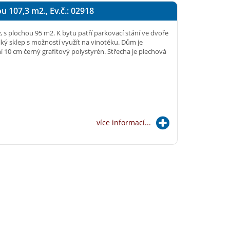
u 107,3 m2., Ev.č.: 02918
y, s plochou 95 m2. K bytu patří parkovací stání ve dvoře
lký sklep s možností využít na vinotéku. Dům je
í 10 cm černý grafitový polystyrén. Střecha je plechová
více informací...