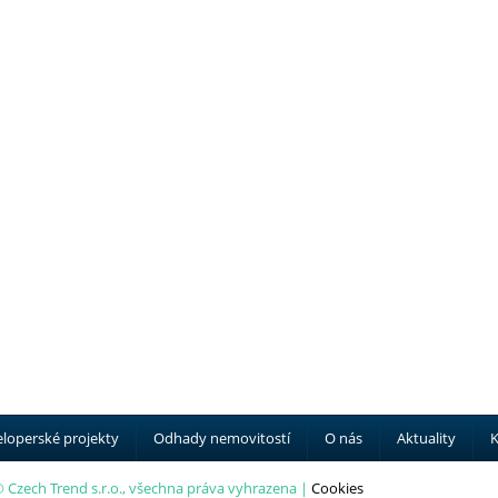
loperské projekty
Odhady nemovitostí
O nás
Aktuality
K
 Czech Trend s.r.o., všechna práva vyhrazena |
Cookies