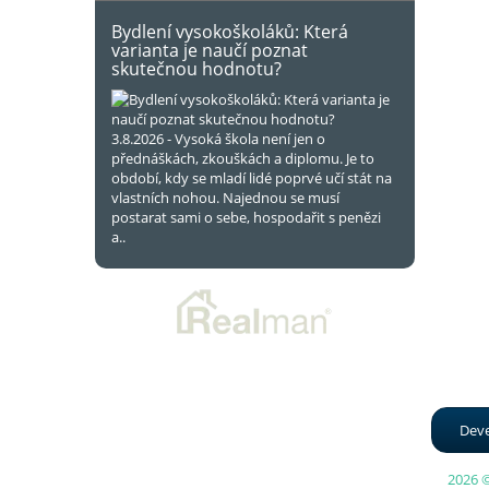
Bydlení vysokoškoláků: Která
varianta je naučí poznat
skutečnou hodnotu?
3.8.2026 - Vysoká škola není jen o
přednáškách, zkouškách a diplomu. Je to
období, kdy se mladí lidé poprvé učí stát na
vlastních nohou. Najednou se musí
postarat sami o sebe, hospodařit s penězi
a..
Deve
2026 ©