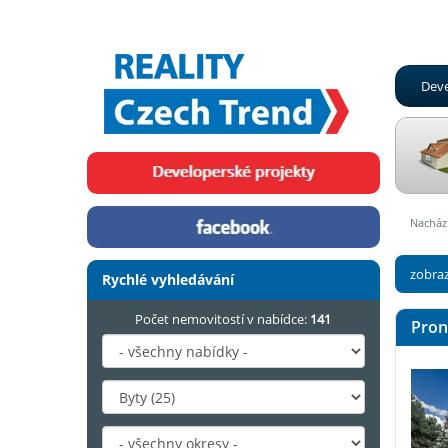
Deve
Nachází
zobraz
Rychlé vyhledávání
Počet nemovitostí v nabídce:
141
Pron