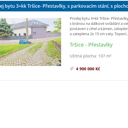
j bytu 3+kk Tršice- Přestavlky, s parkovacím stání, s plocho
Prodej bytu 3+kk Tršice- Přestavlk
s bránou na dálkové ovládání a ve
postaven z cihel a kámen, zateplen
a zateplena 2x 15 cm vaty. Topení..
Tršice - Přestavlky
Užitná plocha: 107 m²
4 900 000 Kč