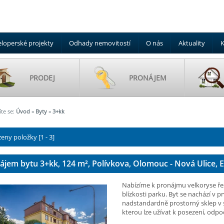
loperské projekty
Odhady nemovitostí
O nás
Aktuality
K
PRODEJ
PRONÁJEM
te se:
Úvod
»
Byty
»
3+kk
eny položky [1 - 3]
ájem bytu 3+kk, 124
m²
, Polívkova, Olomouc - Nová Ulice, E
Nabízíme k pronájmu velkoryse řeš
blízkosti parku. Byt se nachází v p
nadstandardně prostorný sklep v 
kterou lze užívat k posezení, odpo