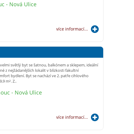
c - Nová Ulice
více informací...
elmi světlý byt se šatnou, balkónem a sklepem, ideální
né z nejžádanějších lokalit v blízkosti fakultní
mfort bydlení. Byt se nachází ve 2. patře cihlového
9 m². Z..
ouc - Nová Ulice
více informací...