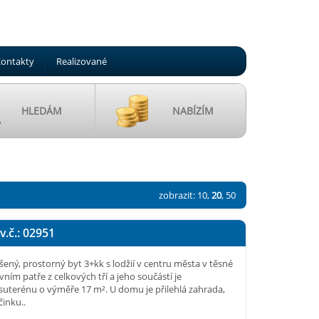
ontakty
Realizované
HLEDÁM
NABÍZÍM
zobrazit:
10
,
20
,
50
v.č.: 02951
ený, prostorný byt 3+kk s lodžií v centru města v těsné
rvním patře z celkových tří a jeho součástí je
suterénu o výměře 17 m². U domu je přilehlá zahrada,
činku..