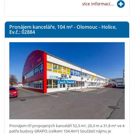
více informací...
Pronájem kanceláře, 104
m²
- Olomouc - Holice,
Ev.č.: 02884
Pronájem tří propojených kanceláří 52,3 m², 20,3 m a 31,8 m² ve 4
patře budovy GRAPO. (celkem 104.4m²) Součástí nájmu je