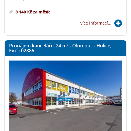
8 140 Kč za měsíc
více informací...
Pronájem kanceláře, 24
m²
- Olomouc - Holice,
Ev.č.: 02886