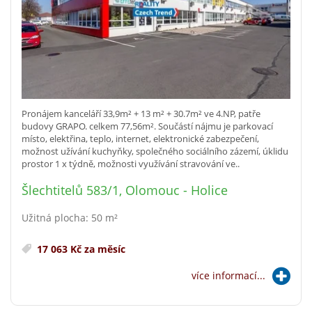
Pronájem kanceláří 33,9m² + 13 m² + 30.7m² ve 4.NP, patře
budovy GRAPO. celkem 77,56m². Součástí nájmu je parkovací
místo, elektřina, teplo, internet, elektronické zabezpečení,
možnost užívání kuchyňky, společného sociálního zázemí, úklidu
prostor 1 x týdně, možnosti využívání stravování ve..
Šlechtitelů 583/1, Olomouc - Holice
Užitná plocha: 50 m²
17 063 Kč za měsíc
více informací...