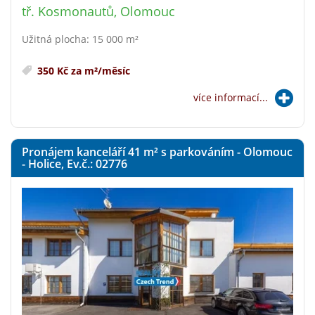
tř. Kosmonautů, Olomouc
Užitná plocha: 15 000 m²
350 Kč za m²/měsíc
více informací...
Pronájem kanceláří 41
m²
s parkováním - Olomouc
- Holice, Ev.č.: 02776