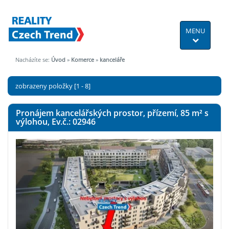
MENU
Nacházíte se:
Úvod
»
Komerce
»
kanceláře
zobrazeny položky [1 - 8]
Pronájem kancelářských prostor, přízemí, 85
m²
s
výlohou, Ev.č.: 02946