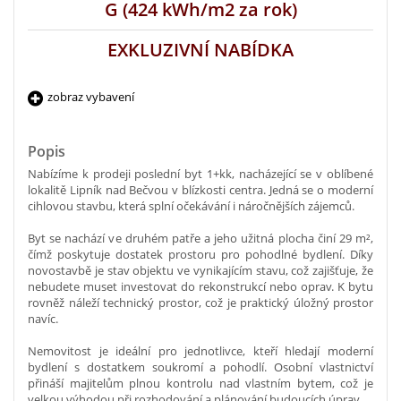
G (424 kWh/m2 za rok)
EXKLUZIVNÍ NABÍDKA
zobraz vybavení
Popis
Nabízíme k prodeji poslední byt 1+kk, nacházející se v oblíbené
lokalitě Lipník nad Bečvou v blízkosti centra. Jedná se o moderní
cihlovou stavbu, která splní očekávání i náročnějších zájemců.
Byt se nachází ve druhém patře a jeho užitná plocha činí 29 m²,
čímž poskytuje dostatek prostoru pro pohodlné bydlení. Díky
novostavbě je stav objektu ve vynikajícím stavu, což zajišťuje, že
nebudete muset investovat do rekonstrukcí nebo oprav. K bytu
rovněž náleží technický prostor, což je praktický úložný prostor
navíc.
Nemovitost je ideální pro jednotlivce, kteří hledají moderní
bydlení s dostatkem soukromí a pohodlí. Osobní vlastnictví
přináší majitelům plnou kontrolu nad vlastním bytem, což je
velkou výhodou při rozhodování a plánování budoucích úprav.