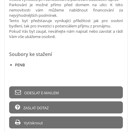
Parkování je možné přímo před domem na ulici. K této
nemovitosti vám můžeme nabídnout financování za
nejvýhodnějších podmínek.
Tento byt představuje vynikající příležitost jak pro osobní
bydlení, tak pro investici s potenciálem příjmu z pronájmu.
Pokud Vás byt zaujal, neváhejte nám napsat nebo zavolat a rádi
Vám vše ukážeme osobně.
Soubory ke stažení
PENB
ODESLAT E-MAILEM
ZASLAT DOTAZ
Vytisknout