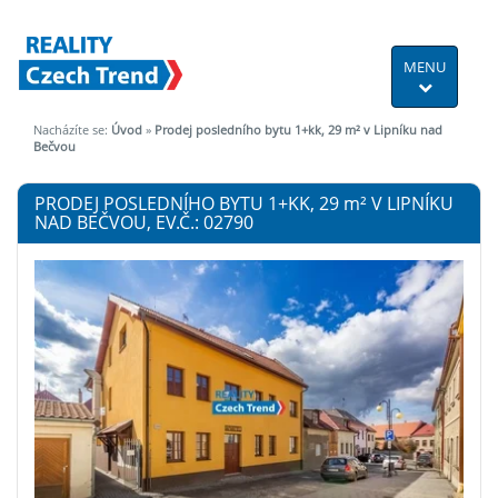
MENU
Nacházíte se:
Úvod
»
Prodej posledního bytu 1+kk, 29 m² v Lipníku nad
Bečvou
PRODEJ POSLEDNÍHO BYTU 1+KK, 29
m²
V LIPNÍKU
NAD BEČVOU, EV.Č.: 02790