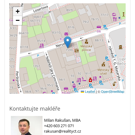
+
−
Leaflet
|
©
OpenStreetMap
Kontaktujte makléře
Milan Rakušan, MBA
+420 603 271 071
rakusan@realityct.cz