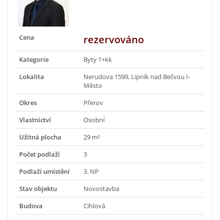
Cena
rezervováno
Kategorie
Byty 1+kk
Lokalita
Nerudova 1599, Lipník nad Bečvou I-
Město
Okres
Přerov
Vlastnictví
Osobní
Užitná plocha
29 m²
Počet podlaží
3
Podlaží umístění
3. NP
Stav objektu
Novostavba
Budova
Cihlová