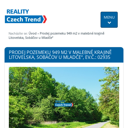
MENU
Nacházíte se:
Úvod
»
Prodej pozemeku 949 m2 v malebné krajině
Litovelska, Sobáčov u Mladče“
PRODEJ POZEMEKU 949 M2 V MALEBNÉ KRAJINĚ
LITOVELSKA, SOBÁČOV U MLADČE“, EV.Č.: 02935