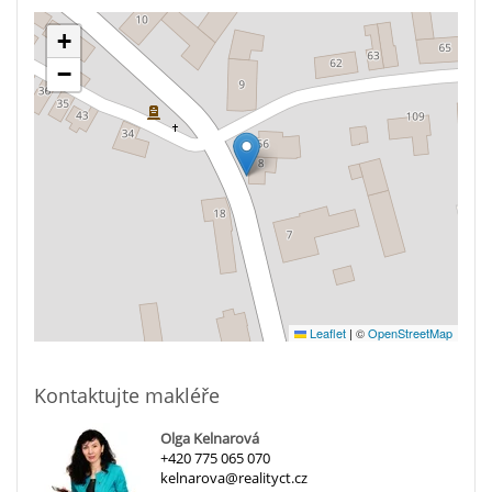
+
−
Leaflet
|
©
OpenStreetMap
Kontaktujte makléře
Olga Kelnarová
+420 775 065 070
kelnarova@realityct.cz