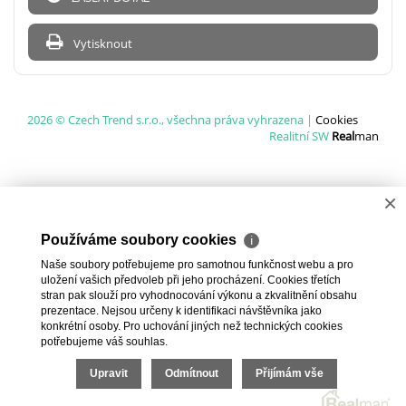
Vytisknout
2026 © Czech Trend s.r.o., všechna práva vyhrazena |
Cookies
Realitní SW
Real
man
×
Používáme soubory cookies
ℹ
Naše soubory potřebujeme pro samotnou funkčnost webu a pro
uložení vašich předvoleb při jeho procházení. Cookies třetích
stran pak slouží pro vyhodnocování výkonu a zkvalitnění obsahu
prezentace. Nejsou určeny k identifikaci návštěvníka jako
konkrétní osoby. Pro uchování jiných než technických cookies
potřebujeme váš souhlas.
Upravit
Odmítnout
Přijímám vše