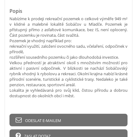
Popis
Nabízíme k prodeji rekreační pozemek o celkové výměře 949 m²
v klidné a malebné lokalitě Sobáčov u Mladče. Pozemek je
přístupný přímo z asfaltové komunikace, bez IS, není oplocený.
Část pozemku je rovinata, část svažitá.
Pozemek je vhodný například pro:
rekreační využití, založení ovocného sadu, včelaření, odpočinek v
přírodě,
rozšíření sousedního pozemku či jako dlouhodobá investice.
Velkou předností je atraktivní okolí s množstvím možností pro
aktivní i pasivní odpočinek. V blízkosti se nachází Sobáčovský
rybník vhodný k rybolovu a rekreaci. Okolní krajina nabízí krásné
přírodní scenérie, turistické a cyklistické trasy. Nedaleko je také
penzion, restaurace, sportovní areál.
Lokalita je vyhledávaná pro svůj klid, čistou přírodu a dobrou
dostupnost do okolních obcí i měst.
ODESLAT E-MAILEM
ZASLAT DOTAZ