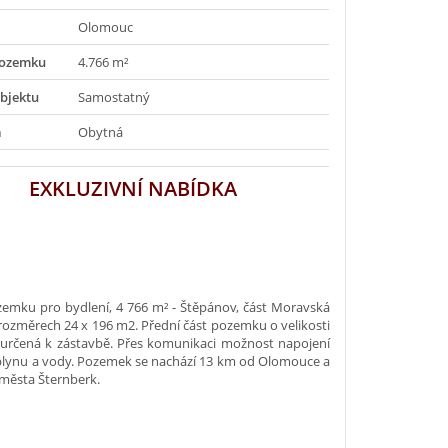
Olomouc
pozemku
4.766 m²
bjektu
Samostatný
a
Obytná
EXKLUZIVNÍ NABÍDKA
zemku pro bydlení, 4 766 m² - Štěpánov, část Moravská
ozměrech 24 x 196 m2. Přední část pozemku o velikosti
 určená k zástavbě. Přes komunikaci možnost napojení
 plynu a vody. Pozemek se nachází 13 km od Olomouce a
města Šternberk.