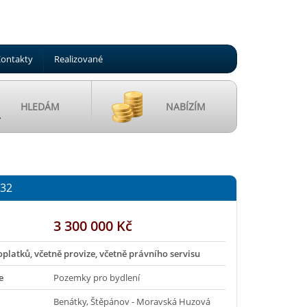
ontakty
Realizované
HLEDÁM
NABÍZÍM
632
3 300 000 Kč
oplatků, včetně provize, včetně právního servisu
e
Pozemky pro bydlení
Benátky, Štěpánov - Moravská Huzová