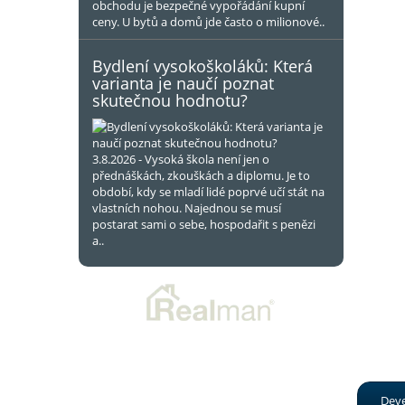
obchodu je bezpečné vypořádání kupní
ceny. U bytů a domů jde často o milionové..
Bydlení vysokoškoláků: Která
varianta je naučí poznat
skutečnou hodnotu?
3.8.2026 - Vysoká škola není jen o
přednáškách, zkouškách a diplomu. Je to
období, kdy se mladí lidé poprvé učí stát na
vlastních nohou. Najednou se musí
postarat sami o sebe, hospodařit s penězi
a..
Deve