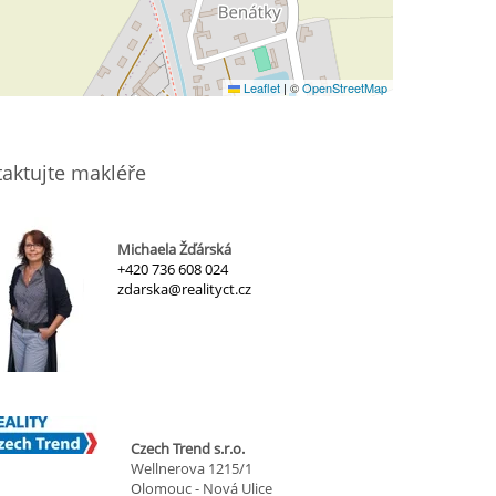
Leaflet
|
©
OpenStreetMap
aktujte makléře
Michaela Žďárská
+420 736 608 024
zdarska@realityct.cz
Czech Trend s.r.o.
Wellnerova 1215/1
Olomouc - Nová Ulice