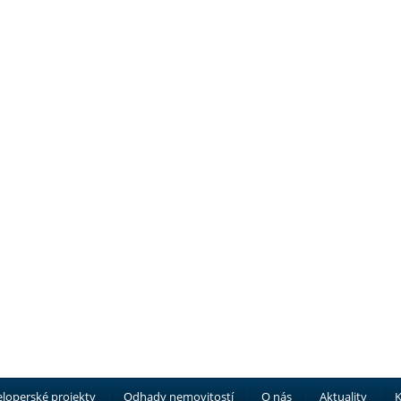
loperské projekty
Odhady nemovitostí
O nás
Aktuality
K