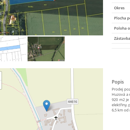
Okres
Plocha 
Poloha o
Zástavb
Popis
Prodej po
Huzová a r
920 m2 je
elektřiny,
6,5 km od 