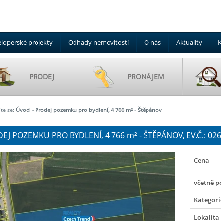
loperské projekty
Odhady nemovitostí
O nás
Aktuality
K
PRODEJ
PRONÁJEM
te se:
Úvod
»
Prodej pozemku pro bydlení, 4 766 m² - Štěpánov
EJ POZEMKU PRO BYDLENÍ, 4 766
m²
- ŠTĚPÁNOV, EV.Č.: 02
Cena
včetně p
Kategori
Lokalita