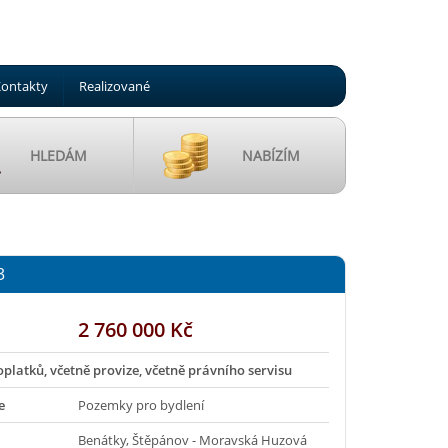
ontakty
Realizované
HLEDÁM
NABÍZÍM
3
2 760 000 Kč
oplatků, včetně provize, včetně právního servisu
e
Pozemky pro bydlení
Benátky, Štěpánov - Moravská Huzová