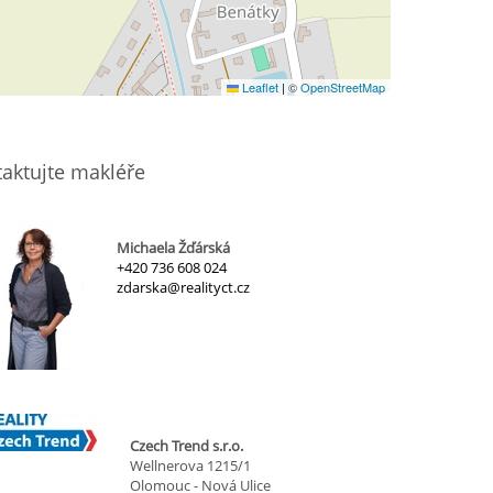
Leaflet
|
©
OpenStreetMap
aktujte makléře
Michaela Žďárská
+420 736 608 024
zdarska@realityct.cz
Czech Trend s.r.o.
Wellnerova 1215/1
Olomouc - Nová Ulice