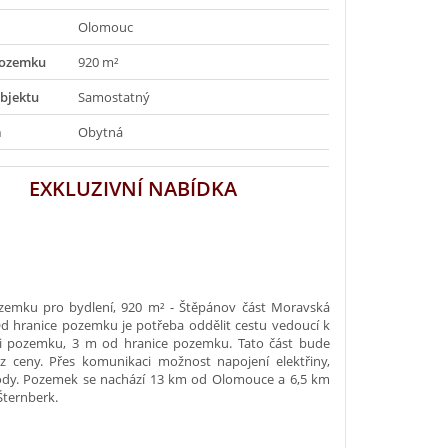
Olomouc
pozemku
920 m²
bjektu
Samostatný
a
Obytná
EXKLUZIVNÍ NABÍDKA
zemku pro bydlení, 920 m² - Štěpánov část Moravská
d hranice pozemku je potřeba oddělit cestu vedoucí k
ti pozemku, 3 m od hranice pozemku. Tato část bude
z ceny. Přes komunikaci možnost napojení elektřiny,
ody. Pozemek se nachází 13 km od Olomouce a 6,5 km
Šternberk.