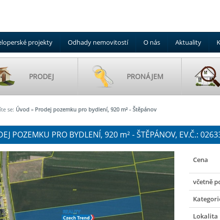
loperské projekty
Odhady nemovitostí
O nás
Aktuality
K
PRODEJ
PRONÁJEM
te se:
Úvod
»
Prodej pozemku pro bydlení, 920 m² - Štěpánov
EJ POZEMKU PRO BYDLENÍ, 920
m²
- ŠTĚPÁNOV, EV.Č.: 0263
Cena
včetně p
Kategori
Lokalita