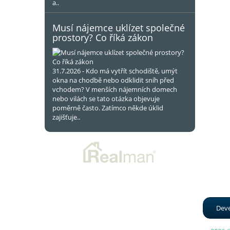
a..
Musí nájemce uklízet společné
prostory? Co říká zákon
31.7.2026 - Kdo má vytřít schodiště, umýt
okna na chodbě nebo odklidit sníh před
vchodem? V menších nájemních domech
nebo vilách se tato otázka objevuje
poměrně často. Zatímco někde úklid
zajišťuje..
Deve