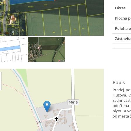
Okres
Plocha 
Poloha o
Zástavb
Popis
Prodej po
Huzová. O
zadní čás
odečtena 
plynu a v
od města 