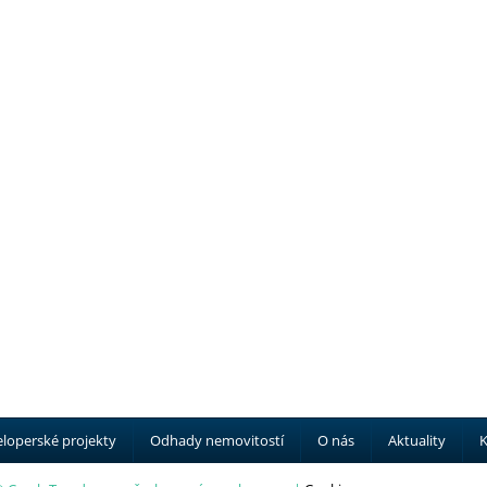
loperské projekty
Odhady nemovitostí
O nás
Aktuality
K