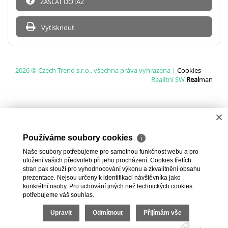
ZASLAT DOTAZ
Vytisknout
2026 © Czech Trend s.r.o., všechna práva vyhrazena |
Cookies
Realitní SW
Real
man
×
Používáme soubory cookies
ℹ
Naše soubory potřebujeme pro samotnou funkčnost webu a pro
uložení vašich předvoleb při jeho procházení. Cookies třetích
stran pak slouží pro vyhodnocování výkonu a zkvalitnění obsahu
prezentace. Nejsou určeny k identifikaci návštěvníka jako
konkrétní osoby. Pro uchování jiných než technických cookies
potřebujeme váš souhlas.
Upravit
Odmítnout
Přijímám vše