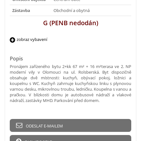
Zástavba
Obchodní a obytná
G (PENB nedodán)
zobraz vybavení
Popis
Pronájem zařízeného bytu 2+kk 67 m² + 16 m²terasa ve 2. NP
moderní vily v Olomouci na ul. Rolsberská. Byt dispozičně
obsahuje dvě místnosti: kuchyň, obývací pokoj, ložnici a
koupelnu s WC. Kuchyň zahrnuje kuchyňskou linku s plynovou
varnou desku, mikrovlnou troubu, ledničku. Koupelna s vanou a
pračkou. V blízkosti domu je autobusové nádraží a vlakové
nádraží, zastávky MHD. Parkování před domem.
ODESLAT E-MAILEM