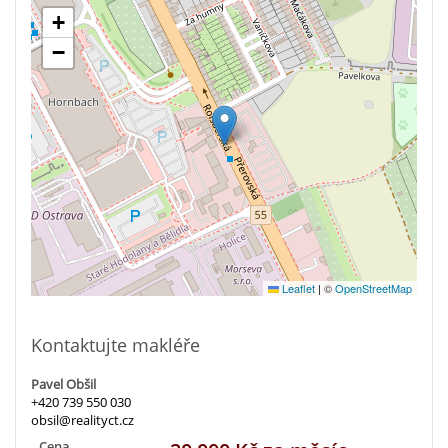
+
−
Leaflet
|
©
OpenStreetMap
Kontaktujte makléře
Pavel Obšil
+420 739 550 030
obsil@realityct.cz
Cena