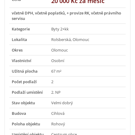
20 000 Kč za měsíc
včetně DPH, včetně poplatků, + provize RK, včetně právního
servisu
Kategorie
Byty 2+kk
Lokalita
Rolsberská, Olomouc
Okres
Olomouc
Vlastnictví
Osobní
Užitná plocha
67 m²
Počet podlaží
2
Podlaží umístění
2. NP
Stav objektu
Velmi dobrý
Budova
Cihlová
Poloha objektu
Rohový
Umístění objektu
Centrum obce