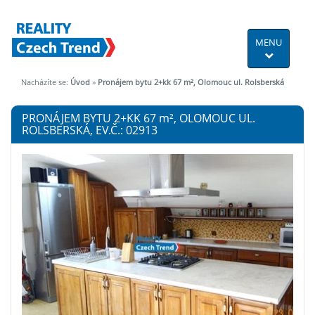
MENU
Nacházíte se:
Úvod
»
Pronájem bytu 2+kk 67 m², Olomouc ul. Rolsberská
PRONÁJEM BYTU 2+KK 67
m²
, OLOMOUC UL.
ROLSBERSKÁ, EV.Č.: 02913