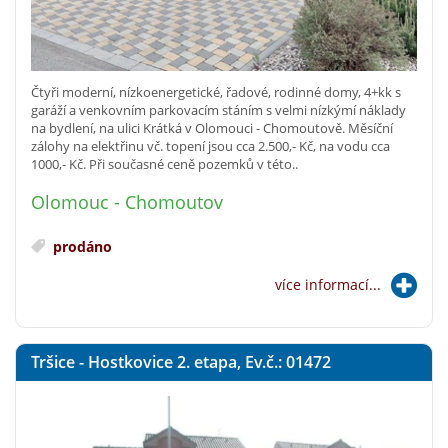
Čtyři moderní, nízkoenergetické, řadové, rodinné domy, 4+kk s
garáží a venkovním parkovacím stáním s velmi nízkýmí náklady
na bydlení, na ulici Krátká v Olomouci - Chomoutově. Měsíční
zálohy na elektřinu vč. topení jsou cca 2.500,- Kč, na vodu cca
1000,- Kč. Při současné ceně pozemků v této..
Olomouc - Chomoutov
prodáno
více informací...
Tršice - Hostkovice 2. etapa, Ev.č.: 01472