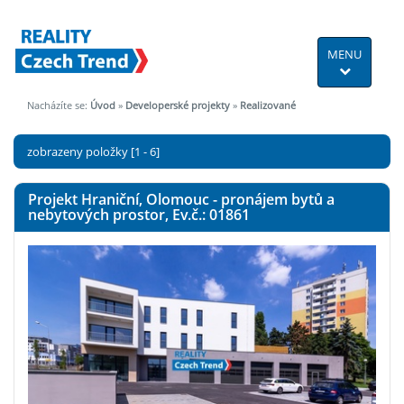
MENU
Nacházíte se:
Úvod
»
Developerské projekty
»
Realizované
zobrazeny položky [1 - 6]
Projekt Hraniční, Olomouc - pronájem bytů a
nebytových prostor, Ev.č.: 01861