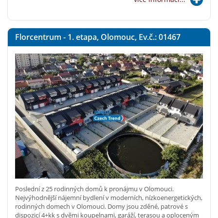
Florcentrum - 1. etapa, Olomouc, Ev.č.: 01467
Poslední z 25 rodinných domů k pronájmu v Olomouci.
Nejvýhodnější nájemní bydlení v moderních, nízkoenergetických,
rodinných domech v Olomouci. Domy jsou zděné, patrové s
dispozicí 4+kk s dvěmi koupelnami, garáží, terasou a oploceným