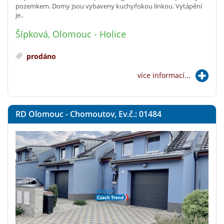
pozemkem. Domy jsou vybaveny kuchyňskou linkou. Vytápění
je..
Šípková, Olomouc - Holice
prodáno
více informací...
RD Olomouc - Chomoutov, Ev.č.: 01484