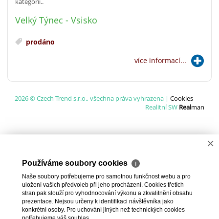
kategorii..
Velký Týnec - Vsisko
prodáno
více informací...
2026 © Czech Trend s.r.o., všechna práva vyhrazena |
Cookies
Realitní SW
Real
man
×
Používáme soubory cookies
ℹ
Naše soubory potřebujeme pro samotnou funkčnost webu a pro
uložení vašich předvoleb při jeho procházení. Cookies třetích
stran pak slouží pro vyhodnocování výkonu a zkvalitnění obsahu
prezentace. Nejsou určeny k identifikaci návštěvníka jako
konkrétní osoby. Pro uchování jiných než technických cookies
potřebujeme váš souhlas.