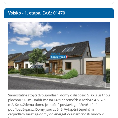
Vsisko - 1. etapa, Ev.č.: 01470
Samostatně stojící dvoupodlažní domy o dispozici 5+kk s užitnou
plochou 118 m2 nabízíme na 14-ti pozemcích o rozloze 477-789
m2. Ke každému domu je možné postavit garážové stání,
popřípadě garáž. Domy jsou zděné. Vytápění tepelným
čerpadlem zařazuje domy do energetické náročnosti budov v